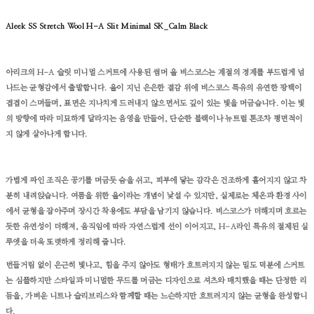
Aleek SS Stretch Wool H-A Slit Minimal SK_Calm Black
아리크의 H-A 슬릿 미니멀 스커트에 사용된 썸머 울 비스코스는 계절의 경계를 부드럽게 넘
나드는 균형감에서 출발합니다. 울이 지닌 은은한 결감 위에 비스코스 특유의 유연한 광택이
겹겹이 스며들며, 표면은 지나치게 드러내지 않으면서도 깊이 있는 빛을 머금습니다. 이는 빛
의 방향에 따라 미묘하게 달라지는 음영을 만들어, 단순한 블랙이나 뉴트럴 톤조차 평면적이
지 않게 살아나게 합니다.
가볍게 짜인 조직은 공기를 머금듯 숨을 쉬고, 피부에 닿는 감각은 건조하게 흩어지지 않고 차
분히 내려앉습니다. 여름을 위한 울이라는 개념이 낯설 수 있지만, 실제로는 체온과 환경 사이
에서 균형을 잡아주며 장시간 착용에도 부담을 남기지 않습니다. 비스코스가 더해지며 흐르는
듯한 유연성이 더해져, 움직임에 따라 자연스럽게 선이 이어지고, H-A라인 특유의 절제된 실
루엣을 더욱 또렷하게 정리해 줍니다.
번들거림 없이 은근히 빛나고, 힘을 주지 않아도 형태가 흐트러지지 않는 밀도 덕분에 스커트
는 심플하지만 스타일과 미니멀한 무드를 머금는 디자인으로 셔츠와 매치했을 때는 단정한 리
듬을, 가벼운 니트나 슬리브리스와 함께할 때는 느슨하지만 흐트러지지 않는 균형을 완성합니
다.