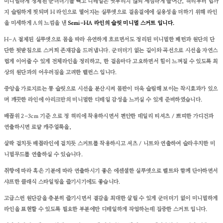
미니멀하게 정제된 군더더기를 빽고 디테일은 멋부리지 않되 세심하게 들어간, 허리부터 힙까
지 슬림하게 핏되며 H 라인으로 떨어지는 실루엣으로 걸음걸에에 실용성을 더하기 위해 라인
을 미세하게 A의 느낌을 낸
Semi-HA 라인의 슬릿 미니멀 스커트 입니다.
H-A 절제된 실루엣으로 몸을 따라 유연하게 흐르면서도 정리된 미니멀한 패턴과 원단의 단
단한 뒷받침으로 스커틔 존재감을 드러냅니다. 군더더기 없는 길이와 곡선으로 시선을 자연스
럽게 이어줄 수 있게 전체라인을 정리하고, 한 걸음마다 고요하면서 힘이 느껴질 수 있도록 최
상의 원단과의 어우러짐을 고려한 밸런스 입니다.
중앙을 가로지르는 롱 슬릿으로 시선을 분산시켜 몸판이 더욱 슬림해 보이는 착시효과가 있으
며 깨끗한 라인에 아리크만의 미니멀한 디테일 감성을 느끼실 수 있게 준비하였습니다.
배꼽위 2-3cm 기준 으로 정 허리에 착용하시면서 편안한 데일리 티셔츠 / 쁘띠한 가디건과
연출하시면 로얄 캐주얼룩을,
살짝 걸치듯 배꼽라인에 걸치듯 스커트를 착용하시고 셔츠 / 니트와 연출하여 슬라우치한 미
니멀무드를 연출하실 수 있습니다.
취향에 따라 혹은 기분에 따라 연출하시기 좋은 에센셜한 실루엣으로 벨트와 함께 단아하면서
샤프한 클래식 스타일링을 즐기시기에도 좋습니다.
고급스런 원단감을 충분히 즐기시면서 결감을 최대한 살릴 수 있게 군더더기 없이 미니멀하게
라인을 표현할 수 있도록 필요한 부분에만 디테일하게 작업하는데 집중한 스커트 입니다.