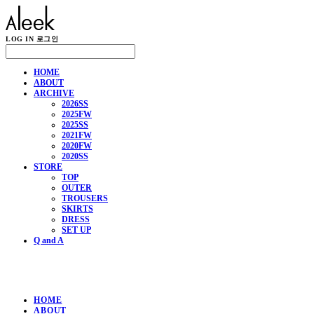
LOG IN
로그인
HOME
ABOUT
ARCHIVE
2026SS
2025FW
2025SS
2021FW
2020FW
2020SS
STORE
TOP
OUTER
TROUSERS
SKIRTS
DRESS
SET UP
Q and A
HOME
ABOUT