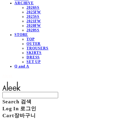
ARCHIVE
2026SS
2025FW
2025SS
2021FW
2020FW
2020SS
STORE
TOP
OUTER
TROUSERS
SKIRTS
DRESS
SET UP
Q and A
Aleek
Search
검색
Log In
로그인
Cart
장바구니