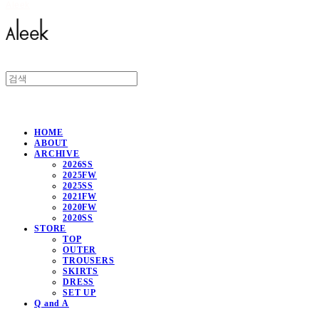
Aleek
HOME
ABOUT
ARCHIVE
2026SS
2025FW
2025SS
2021FW
2020FW
2020SS
STORE
TOP
OUTER
TROUSERS
SKIRTS
DRESS
SET UP
Q and A