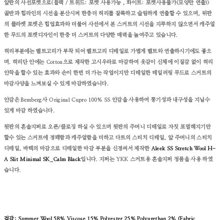
앞판의 사선포켓으로(블랙 / 트위드: 포켓 사용가능 , 화이트: 포켓사용불가(모양만 연출))
골반과 힙라인의 시선을 분산시켜 한층더 허리를 잘록하고 슬림하게 연출할 수 있으며, 뒤판
의 플라켓 포켓은 힙업효과와 더불어 사선에서 본 스커트의 시선을 지루하지 않으면서 캐주얼
한 무드의 포켓디자인이 한층 더 스커트의 다양한 매력을 높여주고 있습니다.
허리부분에는 벨트고리가 부착 되어 벨트고리 디테일로 가볍게 벨트와 연출하시기에도 좋으
며.
허리단 안에는 Cotton으로 제작한 고시우라로 마감하여 옷감이 신체에 이질감 없이 허리
안착을 할수 있는 효과와 손이 한번 더 가는 작업이지만 디테일한 테일러링 무드로 스커트의
마감사양을 느껴보실 수 있게 마감하였습니다.
안감은 Bemberg사 Original Cupro 100% SS 안감을 사용하여 통기성과 내구성을 지닐수
있게 마감 하였습니다.
뒷판의 혼솔지퍼로 오픈/클로징 하실 수 있으며 뒷판의 주머니 디테일로 자칫 포멀해지기만
할수 있는 스커트에 경쾌함과 캐주얼함을 더하고 다트의 스티치 디테일, 앞 주머니의 스티치
디테일, 바텍의 마감으로 디테일한 마감 부분을 신경써서 제작한
Aleek SS Stretch Wool H-
A Slit Minimal SK_Calm Black
입니다.
지퍼는 YKK 스커트용 혼솔지퍼 정품을 사용 하였
습니다.
겉감: Summer Wool 58% Viscose 15% Polyester 25% Polyurethan 2% (Fabric