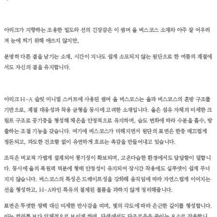
아리크가 지향하는 조용한 밀도와 선의 긴장감은 이 썸머 울 비스코스 소재와 아주 잘 어우러
져 눈에 띄기 위해 애쓰지 않지만,
분명히 다른 결을 남기는 소재, 시간이 지나도 쉽게 소모되지 않는 원단으로 한 여름의 계절에
서도 자신의 결을 유지합니다.
아리크 H-A 슬릿 미니멀 스커트에 사용된 썸머 울 비스코스는 울과 비스코스의 혼방 구조를
기반으로, 계절 대응성과 착용 균형을 동시에 고려한 소재입니다. 울은 섬유 자체의 미세한 크
림프 구조로 공기층을 형성해 체온을 안정적으로 유지하며, 습도 변화에 따라 수분을 흡수, 방
출하는 조절 기능을 갖습니다. 여기에 비스코스가 더해지면서 원단의 표면은 한층 매끄럽게
정돈되고, 과도한 건조함 없이 유연하게 흐르는 촉감을 만들어내고 있습니다.
조직은 비교적 가볍게 설계되어 통기성이 확보되며, 고온다습한 환경에서도 답답함이 덜합니
다. 동시에 울의 복원력 덕분에 형태 안정성이 유지되어 장시간 착용에도 실루엣이 쉽게 무너
지지 않습니다. 비스코스의 특성은 드레이프성을 강화해 움직임에 따라 자연스럽게 이어지는
선을 형성하고, H-A라인 특유의 절제된 볼륨을 과하지 않게 정리해줍니다.
표면은 뚜렷한 광택 대신 미세한 반사감을 띠며, 빛의 각도에 따라 은근한 깊이를 형성합니다.
이는 컬러를 보다 입체적으로 보이게 하며, 단색에서도 단조로움을 줄이는 요소로 작용합니