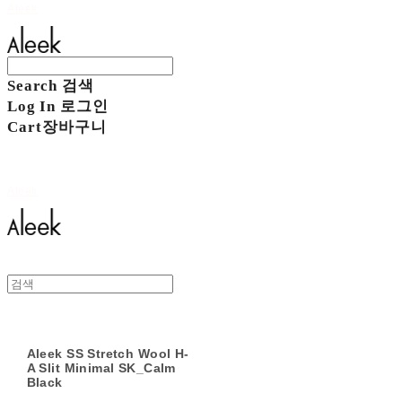
Aleek
Search
검색
Log In
로그인
Cart
장바구니
Aleek
Aleek SS Stretch Wool H-
A Slit Minimal SK_Calm
Black