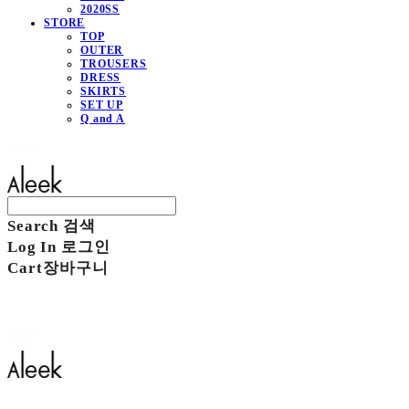
2020SS
STORE
TOP
OUTER
TROUSERS
DRESS
SKIRTS
SET UP
Q and A
Aleek
Search
검색
Log In
로그인
Cart
장바구니
Aleek