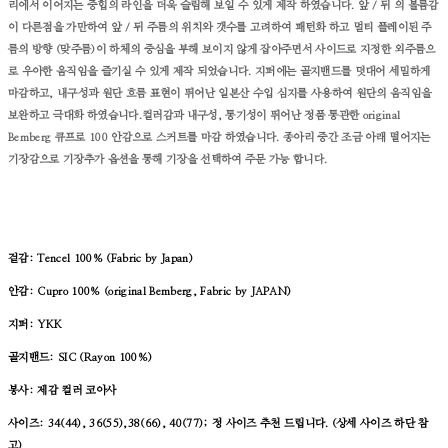
리에서 이어지는 중힙의 라인을 더욱 슬림해 보일 수 있게 제작 하였습니다.
앞 / 뒤 의 볼륨감
이 다른점을 가만하여 앞 / 뒤 주름의 위치와 갯수를 고려하여 패턴화 하고 멀티 플레이된 주
름의 방향 (맞주름)이 하체의 중심을 부해 보이지 않게 잡아주면서 사이드로 지정한 외주름으
로 우아한 움직임을 즐기실 수 있게 제작 되었습니다.
지퍼에는 골지밴드를 덧대어 세밀하게
마감하고, 내구성과 원단 흐름 표현이 뛰어난 일본산 수입 심지를 사용하여 원단의 움직임을
보완하고 극대화 하였습니다.
컬러감과 내구성, 통기성이 뛰어난 정품 통관한 original
Bemberg 큐프로 100 안감으로 스커트를 마감 하였습니다.
종아리 중간 조금 아래 떨어지는
기장감으로 기장추가 옵션을 통해 기장을 선택하여 주문 가능 합니다.
겉감: Tencel 100% (Fabric by Japan)
안감: Cupro 100% (original Bemberg, Fabric by JAPAN)
지퍼: YKK
골지밴드: SIC (Rayon 100%)
봉사: 제감 컬러 코아사
사이즈: 34(44), 36(55),38(66), 40(77); 정 사이즈 추천 드립니다. (상세 사이즈 하단 참
고)