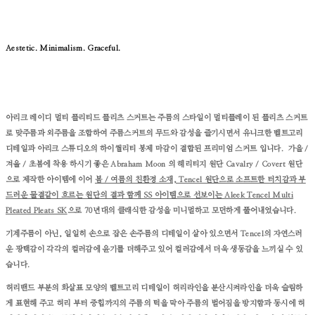
Aestetic. Minimalism. Graceful.
아리크 레이디 멀티 플리티드 플리츠 스커트는 주름의 스타일이 멀티플레이 된 플리츠 스커트
로 맞주름과 외주름을 조합하여 주름스커트의 무드와 감성을 즐기시면서 유니크한 벨트고리
디테일과 아리크 스튜디오의 하이퀄리티 봉제 마감이 결합된 프리미엄 스커트 입니다. 가을 /
겨울 / 초봄에 착용 하시기 좋은 Abraham Moon 의 헤리티지 원단 Cavalry / Covert 원단
으로 제작한 아이템에 이어
봄 / 여름의 친환경 소재, Tencel 원단으로 소프트한 터치감과 부
드러운 물결같이 흐르는 원단의 결과 함께 SS 아이템으로 선보이는 Aleek Tencel Multi
Pleated Pleats SK
으로 70년대의 클래식한 감성을 미니멀하고 모던하게 풀어내었습니다.
기계주름이 아닌, 일일히 손으로 잡은 손주름의 디테일이 살아 있으면서 Tencel의 자연스러
운 광택감이 각각의 컬러감에 윤기를 더해주고 있어 컬러감에서 더욱 생동감을 느끼실 수 있
습니다.
허리밴드 부분의 화살표 모양의 벨트고리 디테일이 허리라인을 분산시켜라인을 더욱 슬림하
게 표현해 주고 허리 부터 중힙까지의 주름의 턱을 막아 주름의 벌어짐을 방지함과 동시에 허