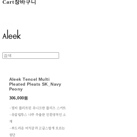
Cart
장바구니
Aleek
Aleek Tencel Multi
Pleated Pleats SK_Navy
Peony
306,000원
-멀티 플리트된 유니크한 플리츠 스커트
-유칼립투스 나무 추출한 친환경적인 소
재
-부드러운 터치감과 고급스럽게 흐르는
원단