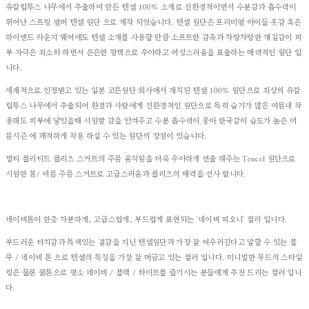
유칼립투스 나무에서 추출하여 만든 텐셀 100% 소재로 친환경적이면서 수분감과 흡수력이
뛰어난 스프링 썸머 텐셀 원단 으로 제작 되었습니다. 텐셀 원단은 프리미엄 아이들 옷감 혹은
하이엔드 라운지 웨어에도 텐셀 소재를 사용할 만큼 소프트한 감촉과 차랑차랑한 재질감이 피
부 자극은 최소화 하면서 은은한 광택으로 우아하고 여성스러움을 표출하는 매력적인 원단 입
니다.
세계적으로 인정받고 있는 일본 코튼원단 회사에서 재직된 텐셀 100% 원단으로 최상의 유칼
립투스 나무에서 추출되어 환경과 사람에게 친환경적인 원단으로 특히 습기가 많은 여름내 착
용해도 피부에 닿았을때 시원함 감을 안겨주고 수분 흡수력이 좋아 한국같이 습도가 높은 여
름시즌 에 쾌적하게 착용 하실 수 있는 원단의 장점이 있습니다.
멀티 플리티드 플리츠 스커트의 주름 움직임을 더욱 우아하게 연출 해주는 Tencel 원단으로
시원한 봄/ 여름 주름 스커트로 고급스러움과 플리츠의 매력을 선사 합니다.
네이비톤이 한층 차분하게, 고급스럽게, 부드럽게 표현되는 '네이비 피오니' 컬러 입니다.
부드러운 터치감과 특색있는 결감을 지닌 텐셀원단과 가장 잘 어우러진다고 말할 수 있는 블
루 / 네이비 톤 으로 텐셀의 특징을 가장 잘 머금고 있는 컬러 입니다. 미니멀한 무드의 스타일
링은 물론 쿨톤으로 평소 네이비 / 블랙 / 화이트를 즐기시는 분들에게 추천 드리는 컬러 입니
다.