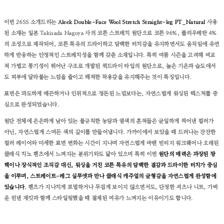
이번 26SS 소개드리는
Aleek Double-Face Wool Stretch Straight-leg PT_Natural
사용
된 소재는 일본 Takisada
Nagoya 사의 코튼 스트레치 원단으로
코튼 96%, 폴리우레탄 4%
의 조성으로 제작되어, 코튼 특유의 드라이하고 담백한 터치감을 유지하면서도 움직임에 유연
하게 반응하는 안정적인 스트레치성을 함께 갖춘 소재입니다. 특히 여름 시즌을 고려해 비교
적 가볍고 통기성이 뛰어난 구조로 개발된 퀵드라이 타입의 원단으로, 높은 기온과 습도에서
도 피부에 달라붙는 느낌을 줄이고 쾌적한 착용감을 유지해주는 것이 특징입니다.
표면은 과도하게 매끈하거나 인위적으로 정돈된 느낌보다는, 자연스럽게 워싱된 텍스처를 중
심으로 완성되었습니다.
원단 전체에 은은하게 남아 있는 불규칙한 농담과 염색의 흔적들은 균일하게 찍어낸 컬러가
아닌, 자연스럽게 스며든 색의 깊이를 만들어냅니다. 가까이에서 보았을 때 드러나는 잔잔한
컬러 레이어와 미세한 표면 변화는 시간이 지나며 자연스럽게 바랜 빈티지 워크웨어나 오래된
클래식 치노 팬츠에서 느껴지는 분위기와도 닮아 있으며
특히 이번
원단의 매력은 과장된 광
택이나 장식적인 조직감 대신, 워싱을 거친 코튼 특유의 담백한 결감과 드라이한 터치가 중심
을 이루며, 스트레이트-레그 실루엣과 만나 클래식 캐주얼의 균형감을 자연스럽게 완성함에
있습니다.
팬츠가 지나치게 포멀하거나 무겁게 보이지 않으면서도, 단정한 셔츠나 니트, 가벼
운 린넨 재킷과 함께 스타일링했을 때 절제된 여유가 느껴지는 이유이기도 합니다.