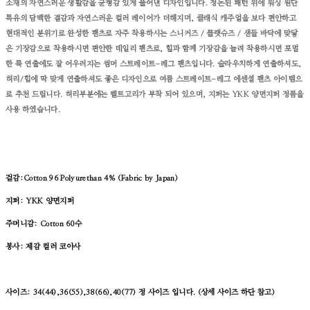
소재의
자연스러운
생활감을
균형감
있게
풀어낸
디자인입니다
.
정돈된
패턴
위에
워싱
원단
특유의
담백한
결감과
자연스러운
컬러
레이어가
더해지며
,
클래식
캐주얼을
보다
편안하고
현대적인
분위기로
완성한
팬츠로 자주 착용하시는 스니커즈 / 플랫슈즈 / 샌들 바닥에 맞닿
은 기장감으로 착용하시면 편안한 데일리 팬츠로, 힐과 함께 기장감을 늘려 착용하시면 포멀
한 룩 연출에도 잘 어우러지는 썸머 스트레이트-레그 팬츠입니다.
슬라우치하게 연출하셔도,
허리/힙에 딱 맞게 연출하셔도 좋은 디자인으로 여름 스트레이트-레그 에센셜 팬츠 아이템으
로 추천 드립니다. 허리부분에는 벨트고리가 부착 되어 있으며, 지퍼는 YKK 양면지퍼 정품을
사용 하였습니다.
겉감:Cotton 96 Polyurethan 4% (Fabric by Japan)
지퍼: YKK 양면지퍼
주머니감: Cotton 60수
봉사: 제감 컬러 코아사
사이즈: 34(44),36(55),38(66),40(77) 정 사이즈 입니다. (상세 사이즈 하단 참고)