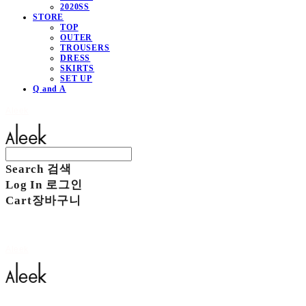
2020SS
STORE
TOP
OUTER
TROUSERS
DRESS
SKIRTS
SET UP
Q and A
Aleek
Search
검색
Log In
로그인
Cart
장바구니
Aleek