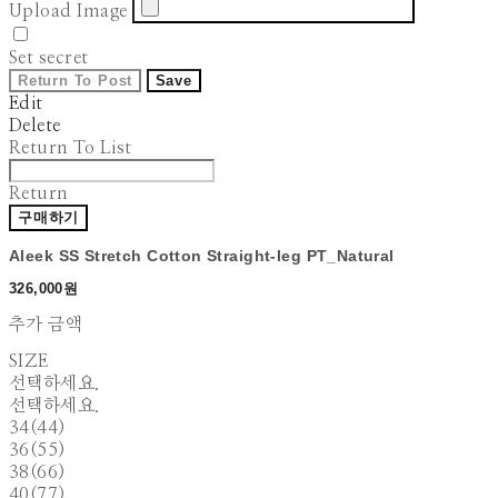
Upload Image
Set secret
Return To Post
Save
Edit
Delete
Return To List
Return
구매하기
Aleek SS Stretch Cotton Straight-leg PT_Natural
326,000원
추가 금액
SIZE
선택하세요.
선택하세요.
34(44)
36(55)
38(66)
40(77)