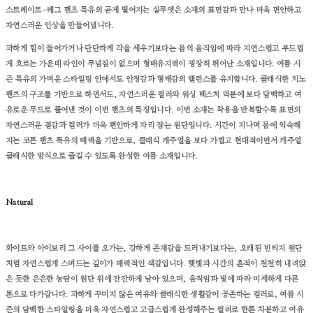
스트레이트-레그 팬츠 특유의 곧게 떨어지는 실루엣은 소재의 표면감과 만나 더욱 편안하고
자연스러운 인상을 만들어냅니다.
과하게 힘이 들어가거나 단단하게 각을 세우기보다는 몸의 움직임에 따라 지연스럽고 부드럽
게 흐르는 가운데 라인이 무넘짐이 없으며 형태유지력이 굉장히 뛰어난 소재입니다. 여름 시
즌 특유의 가벼운 스타일링 안에서도 안정감과 형태감의 밸런스를 유지합니다. 클래식한 치노
팬츠의 구조를 기반으로 하면서도, 자연스러운 컬러와 워싱 텍스처 덕분에 보다 담백하고 여
유로운 무드로 풀어낸 것이 이번 팬츠의 특징입니다.
이번 소재는 착용을 반복할수록 표면의
자연스러운 결감과 컬러가 더욱 편안하게 자리 잡는 원단입니다. 시간이 지나며 몸에 익숙해
지는 코튼 팬츠 특유의 매력을 기반으로, 클래식 캐주얼을 보다 가볍고 현대적이면서 캐주얼
클래식한 방식으로 즐길 수 있도록 완성한 여름 소재입니다.
Natural
화이트와 아이보리 그 사이를 오가는, 강하게 존재감을 드러내기보다는, 오래된 빈티지 원단
처럼 자연스럽게 스며드는 깊이가 매력적인 색감입니다.
햇빛과 시간의 흔적이 천천히 내려앉
은 듯한 은은한 농담이 원단 위에 잔잔하게 남아 있으며, 움직임과 빛에 따라 미세하게 다른
톤으로 다가갑니다.
과하게
꾸미지
않은
여유와
클래식한
생활감이
공존하는
컬러로
,
여름
시
즌의
담백한
스타일링을
더욱
자연스럽고
고급스럽게
완성해주는
컬러로 한톤 차분하고 여유