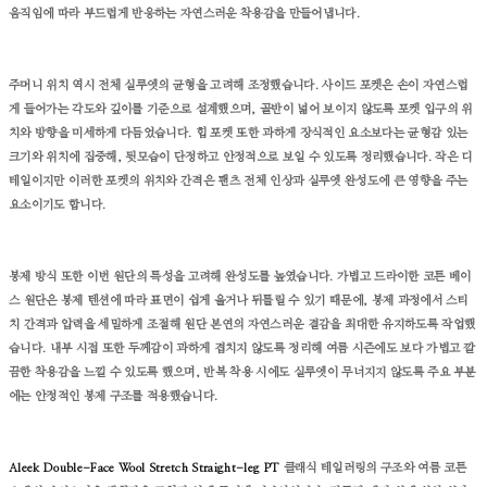
움직임에 따라 부드럽게 반응하는 자연스러운 착용감을 만들어냅니다.
주머니 위치 역시 전체 실루엣의 균형을 고려해 조정했습니다. 사이드 포켓은 손이 자연스럽
게 들어가는 각도와 깊이를 기준으로 설계했으며, 골반이 넓어 보이지 않도록 포켓 입구의 위
치와 방향을 미세하게 다듬었습니다. 힙 포켓 또한 과하게 장식적인 요소보다는 균형감 있는
크기와 위치에 집중해, 뒷모습이 단정하고 안정적으로 보일 수 있도록 정리했습니다. 작은 디
테일이지만 이러한 포켓의 위치와 간격은 팬츠 전체 인상과 실루엣 완성도에 큰 영향을 주는
요소이기도 합니다.
봉제 방식 또한 이번 원단의 특성을 고려해 완성도를 높였습니다. 가볍고 드라이한 코튼 베이
스 원단은 봉제 텐션에 따라 표면이 쉽게 울거나 뒤틀릴 수 있기 때문에, 봉제 과정에서 스티
치 간격과 압력을 세밀하게 조절해 원단 본연의 자연스러운 결감을 최대한 유지하도록 작업했
습니다. 내부 시접 또한 두께감이 과하게 겹치지 않도록 정리해 여름 시즌에도 보다 가볍고 깔
끔한 착용감을 느낄 수 있도록 했으며, 반복 착용 시에도 실루엣이 무너지지 않도록 주요 부분
에는 안정적인 봉제 구조를 적용했습니다.
Aleek Double-Face Wool Stretch Straight-leg PT
클래식
테일러링의
구조와
여름
코튼