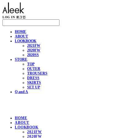
LOG IN
로그인
HOME
ABOUT
LOOKBOOK
2021FW
2020FW
2020SS
STORE
TOP
OUTER
TROUSERS
DRESS
SKIRTS
SET UP
Q and A
HOME
ABOUT
LOOKBOOK
2021FW
2020FW