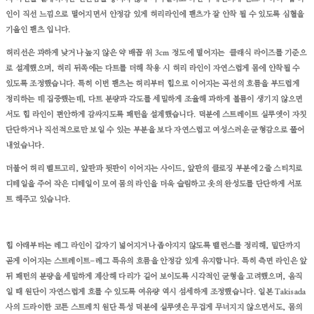
인이 직선 느낌으로 떨어지면서 안정감 있게 허리라인에 팬츠가 잘 안착 될 수 있도록 심혈을
기울인 팬츠 입니다.
허리선은 과하게 낮거나 높지 않은 약 배꼽 위 3cm 정도에 떨어지는 클래식 라이즈를 기준으
로 설계했으며, 허리 뒤쪽에는 다트를 더해 착용 시 허리 라인이 자연스럽게 몸에 안착될 수
있도록 조정했습니다. 특히 이번 팬츠는 허리부터 힙으로 이어지는 곡선의 흐름을 부드럽게
정리하는 데 집중했는데, 다트 분량과 각도를 세밀하게 조율해 과하게 볼륨이 생기지 않으면
서도 힙 라인이 편안하게 감싸지도록 패턴을 설계했습니다. 덕분에 스트레이트 실루엣이 자칫
단단하거나 직선적으로만 보일 수 있는 부분을 보다 자연스럽고 여성스러운 균형감으로 풀어
내었습니다.
더불어 허리 벨트고리, 앞판과 뒷판이 이어지는 사이드, 앞판의 클로징 부분에 2줄 스티치로
디테일을 주어 작은 디테일이 모여 몸의 라인을 더욱 슬림하고 옷의 완성도를 단단하게 서포
트 해주고 있습니다.
힙 아래부터는 레그 라인이 갑자기 넓어지거나 좁아지지 않도록 밸런스를 정리해, 밑단까지
곧게 이어지는 스트레이트-레그 특유의 흐름을 안정감 있게 유지합니다. 특히 측면 라인은 앞
뒤 패턴의 분량을 세밀하게 계산해 다리가 길어 보이도록 시각적인 균형을 고려했으며, 움직
일 때 원단이 자연스럽게 흐를 수 있도록 여유량 역시 섬세하게 조정했습니다. 일본 Takisada
사의 드라이한 코튼 스트레치 원단 특성 덕분에 실루엣은 무겁게 무너지지 않으면서도, 몸의