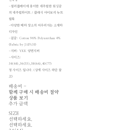
-컬러플레이에 용이한 네추럴한 워싱감
의 네추럴화이트 / 클래식 아이보리 뉴트
럴룩
-다양한 때와 장소의 어우러지는 소재와
디자인
-겉감: Cotton 96% Polyurethan 4%
(Fabric by JAPAN)
-지퍼: YKK 양면지퍼
-사이즈:
34(44),36(55),38(66),40(77)
정 사이즈 입니다. (상세 사이즈 하단 참
고)
배송비
-
함께 구매 시 배송비 절약
상품 보기
추가 금액
SIZE
선택하세요.
선택하세요.