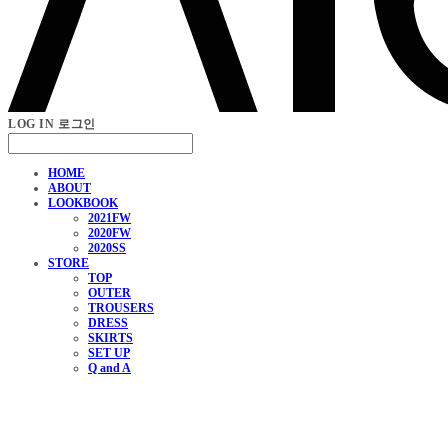
LOG IN
로그인
HOME
ABOUT
LOOKBOOK
2021FW
2020FW
2020SS
STORE
TOP
OUTER
TROUSERS
DRESS
SKIRTS
SET UP
Q and A