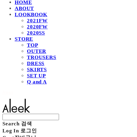
HOME
ABOUT
LOOKBOOK
2021FW
2020FW
2020SS
STORE
TOP
OUTER
TROUSERS
DRESS
SKIRTS
SET UP
Q and A
Aleek
Search
검색
Log In
로그인