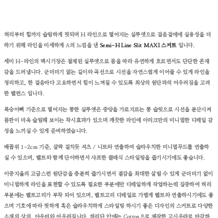
허리부터 힙까지 슬림하게 핏되며 H 라인으로 떨어지는 실루엣으로 걸음걸에에 실용성을 더
하기 위해 라인을 미세하게 A의 느낌을 낸
Semi-H Line
Slit
MAXI 스커트
입니다.
세미 H-라인의 맥시기장은 절제된 실루엣으로 몸을 따라 유연하게 흐르면서도 단단한 존재
감을 드러냅니다. 군더더기 없는 길이와 곡선으로 시선을 자연스럽게 이어줄 수 있게 라인을
정리하고, 한 걸음마다 고요하면서 힘이 느껴질 수 있도록 최상의 원단과의 어우러짐을 고려
한 밸런스 입니다.
복숭아뼈 기준으로 떨어지는 롱한 실루엣은 중앙을 가로지르는 롱 슬릿으로 시선을 분산시켜
몸판이 더욱 슬림해 보이는 착시효과가 있으며 깨끗한 라인에 아리크만의 미니멀한 디테일 감
성을 느끼실 수 있게 준비하였습니다.
배꼽위 1-2cm 기준, 살짝 걸치듯 셔츠 / 니트와 연출하여 슬라우치한 미니멀무드를 연출하
실 수 있으며, 벨트와 함께 단아하면서 샤프한 클래식 스타일링을 즐기시기에도 좋습니다.
이중지울의 고급스런 원단감을 충분히 즐기시면서 결감을 최대한 살릴 수 있게 군더더기 없이
미니멀하게 라인을 표현할 수 있도록 필요한 부분에만 디테일하게 작업하는데 집중하여
​
허리
부분에는 벨트고리가 부착 되어 있으며, 벨트고리 디테일로 가볍게 벨트와 연출하시기에도 좋
으며 기호에 따라 핏하게 혹은 슬라우치하게 스타일링 하시기 좋은 디자인의 스커트로 다양한
소재의 상의, 아우터와 어우러집니다.
허리단 안에는 Cotton으로 제작한 고시우라로 마감하