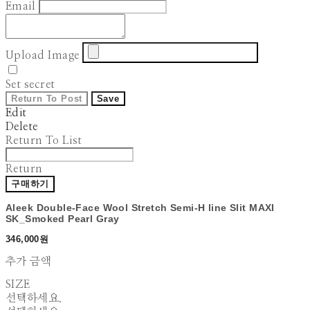
Email
Upload Image
Set secret
Return To Post
Save
Edit
Delete
Return To List
Return
구매하기
Aleek Double-Face Wool Stretch Semi-H line Slit MAXI
SK_Smoked Pearl Gray
346,000원
추가 금액
SIZE
선택하세요.