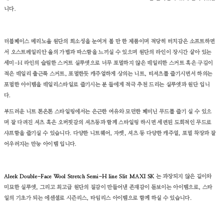
니다.
더블페이스 메리노울 원단의 희소성을 눈여겨 볼 만 한 제품이며 적당히 터치감은 소프트하면
서 오스트레일리안 울의 가볍과 따스함을 느끼실 수 있으며 원단의 라인이 장시간 살아 있는
세미-H 라인의 슬림한 스커트 실루엣으로 너무 포멀하지 않은 데일리한 스커트 혹은 구김이
적은 데일리 출근룩 스커트, 포멀한듯 캐주얼하게 상의는 니트, 티셔츠를 즐기시면서 하의는
포멀한 아이템을 데일리스타일로 즐기시는 분 들에게 적극 추천 드리는 실루엣과 원단 입니
다.
부드러운 니트 톤온톤 스타일링에서는 은근한 여유와 모던한 페미닌 무드를 즐기 실 수 있으
며 잘 다려진 셔츠 혹은 오버핏감의 셔츠등과 함께 스타일링 하시면 세련된 도회적인 무드로
샤프함을 즐기실 수 있습니다. 다양한 니트웨어, 자켓, 셔츠 등 다양한 캐주얼, 포멀 착장과 잘
어우러지는 만능 아이템 입니다.
Aleek Double-Face Wool Stretch Semi-H line
Slit
MAXI SK
는 과장되지 않은 길이와
미묘한 실루엣, 그리고 최고급 원단의 질감이 만들어낸 존재감이 돋보이는 아이템으로, 스타
일의 기초가 되는 에센셜로 시즌리스, 타임리스 아이템으로 함께 하실 수 있습니다.