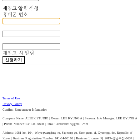
재입고 알림 신청
휴대폰 번호
-
-
재입고 시 알림
신청하기
Terms of Use
Privacy Policy
Confirm Entrepreneur Information
Company Name: ALEEK STUDIO | Owner: LEE KYUNG A | Personal Info Manager: LEE KYUNG A
| Phone Number: 031-606-9800 | Email: aleekstudio@gmail.com
Address: 1081 ho ,104, Wiryegwangjang-ro, Sujeong-gu, Seongnam-si, Gyeonggi-do, Republic of
Korea | Business Registration Number:
841-04-00108
| Business License:
제 2019-성남수정-0637
|