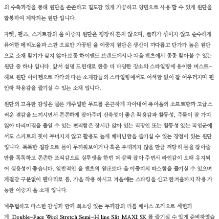
의 수축과정을 통해 원단을 쫀쫀하고 밀도감 있게 가공하고 양면으로 사용 할 수 있게 원단을
합봉하여 제작되는 원단 입니다.
자켓, 팬츠, 스커트감의 울 이중지 원단은 굉장히 흔치 않으며, 폴리가 섞이지 않고 순수하게
퓨어한 메리노울과 스판 으로만 가공된 울 이중지 원단은 생산이 까다롭고 단가가 높은 원단
으로 소재 찾기가 싶지 않아 보통 하이엔드 브랜드에서나 겨울 팬츠에서 종종 찾아볼 수 있는
원단 중 하나 입니다.
앞서 설명 드린대로 한층 더 다양한 장소와 스타일링에 용이한 머스트-
해브 원단 아이템으로 각각의 다른 소재감들의 스타일링에서도 어색함 없이 잘 어우러지며 편
안하 착용감을 즐기실 수 있는 소재 입니다.
원단의 고유한 감성은 물론 캐주얼한 무드를 은근하게 자아내어 퓨어울의 소프트함과 고급스
러운 결감을 느끼시면서 쫀쫀하게 잡아주며 신축성이 좋은 착용감과 활동성, 주름이 잘 가지
않아 다리미질을 줄일 수 있는 편리함은 장시간 앉아 있는 직장인 또는 활동성 있는 직업군에
서도 스커트의 핏이 무너지지 않고 활용도 높게 페미닌함을 즐기실 수 있는 장점이 있는 원단
입니다.
톡톡한 질감으로 몸이 두꺼워보이거나 혹은 부대끼지 않을 만큼 적당히 몸을 잡아줄
만큼 톡톡하고 쫀존한 조직감으로 실루엣을 한번 더 살짝 잡아 주면서 라인감이 오래 유지되
어 실용성이 좋습니다. 일반적인 울 팬츠의 원단보다 울 이중지의 따스함을 즐기실 수 있으며
계절감 구분없이 맨다리로 봄, 가을 착용 하시고 겨울에는 스타킹을 신고 한겨울까지 착용 가
능한 이중지 울 소재 입니다.
네추럴하고 따스한 감성과 함께 희소성 있는 두께감의 더블 페이스 조직으로 세련되
게
Double-Face Wool Stretch Semi-H line
Slit
MAXI SK
를 즐기실 수 있게 준비하였습