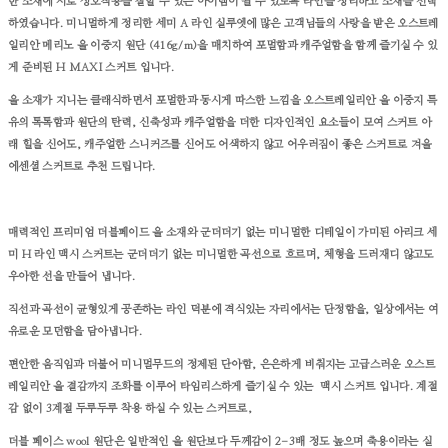
한 소재에 서로 상호작용을 잘할 수 있는 아이템이 될 수 있도록 라인을 정리하고 소재를 선택
하였습니다. 미니멀하게 정리한 세미 A 라인 실루엣에
많은 고객님들의 사랑을 받은 오스트레
일리안 메리노 울 이중지 원단 (416g/m)을 매치하여 포멀함과 캐주얼함을 함께 즐기실 수 있
게 준비된 H MAXI 스커트 입니다.
울 소재가 지니는 클래식하면서 포멀한과 동시게 따스한 느낌을 오스트레일리안 울 이중지 특
유의 톡톡함과 원단의 탄력, 신축성과 캐주얼함을 더한 디자인적인 요소들이 모여 스커트 아
래 힐을 신어도, 캐주얼한 스니커즈를 신어도 어색하지 않고 어우러짐이 좋은 스커트로 겨울
에센셜 스커트로 추천 드립니다.
매력적인 프리미엄 더블페이드 울 소재와 군더더기 없는 미니멀한 디테일이 가미된 아리크 세
미 H 라인 맥시 스커트는 군더더기 없는 미니멀한 곡선으로 흐르며, 체형을 드러재디 않고도
우아한 선을 만들어 냅니다.
직선과 곡선이 균형있게 공존하는 라인 덕분에 격식있는 자리에서는 단정함을, 일상에서는 여
유로운 모던함을 담아냅니다.
편안한 움직임과 더불어 미니멀무드의 정제된 단아함, 은은하게 비춰지는 고급스러운 오스트
레일리안 울 결감까지 조화를 이루어 타임리스하게 즐기실 수 있는 맥시 스커트 입니다.
계절
감 없이 3계절 두루두루 착용 하실 수 있는 스커트로,
더블 페이스 wool 원단은 일반적인 울 원단보다 두께감이 2-3배 정도 높으며 축용이라는 실