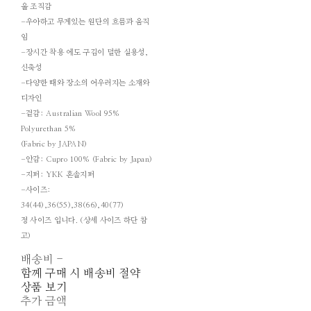
울 조직감
-우아하고 무게있는 원단의 흐름과 움직
임
-장시간 착용 에도 구김이 덜한 실용성,
신축성
-다양한 때와 장소의 어우러지는 소재와
디자인
-겉감: Australian Wool 95%
Polyurethan 5%
(Fabric by JAPAN)
-안감: Cupro 100% (Fabric by Japan)
-지퍼: YKK 혼솔지퍼
-사이즈:
34(44),36(55),38(66),40(77)
정 사이즈 입니다. (상세 사이즈 하단 참
고)
배송비
-
함께 구매 시 배송비 절약
상품 보기
추가 금액