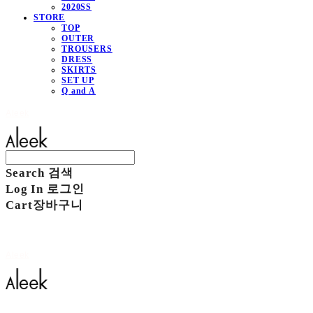
2020SS
STORE
TOP
OUTER
TROUSERS
DRESS
SKIRTS
SET UP
Q and A
Aleek
Search
검색
Log In
로그인
Cart
장바구니
Aleek